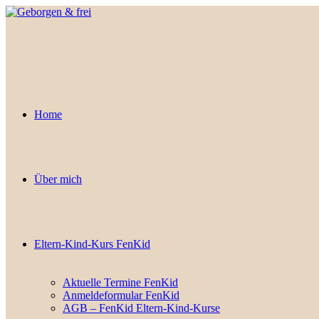
Zum
Inhalt
springen
Home
Über mich
Eltern-Kind-Kurs FenKid
Aktuelle Termine FenKid
Anmeldeformular FenKid
AGB – FenKid Eltern-Kind-Kurse