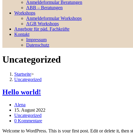
Anmeldeformular Beratungen
ABB – Beratungen
Workshops
Anmeldeformular Workshops
AGB Workshops
Angebote für päd. Fachkräfte
Kontakt
Impressum
Datenschutz
Uncategorized
Startseite
>
Uncategorized
Hello world!
Beitrags-
Alena
Autor:
Beitrag
15. August 2022
veröffentlicht:
Beitrags-
Uncategorized
Kategorie:
Beitrags-
0 Kommentare
Kommentare:
Welcome to WordPress. This is your first post. Edit or delete it, then st