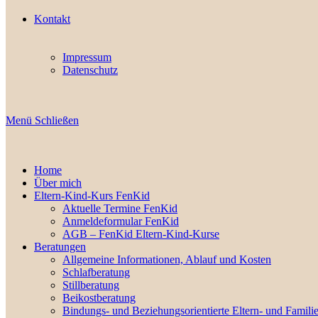
Kontakt
Impressum
Datenschutz
Menü
Schließen
Home
Über mich
Eltern-Kind-Kurs FenKid
Aktuelle Termine FenKid
Anmeldeformular FenKid
AGB – FenKid Eltern-Kind-Kurse
Beratungen
Allgemeine Informationen, Ablauf und Kosten
Schlafberatung
Stillberatung
Beikostberatung
Bindungs- und Beziehungsorientierte Eltern- und Famili