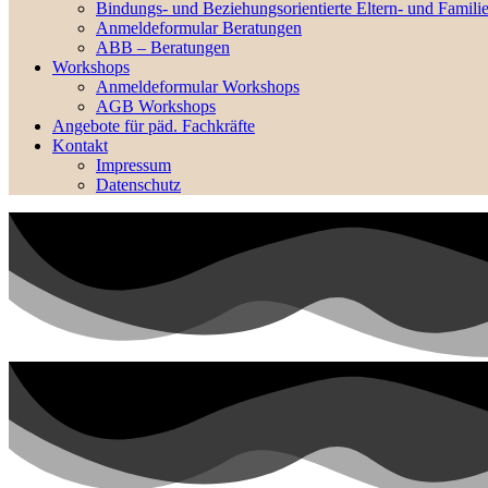
Bindungs- und Beziehungsorientierte Eltern- und Famili
Anmeldeformular Beratungen
ABB – Beratungen
Workshops
Anmeldeformular Workshops
AGB Workshops
Angebote für päd. Fachkräfte
Kontakt
Impressum
Datenschutz